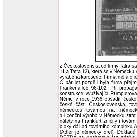
z Československa od firmy Tatra šas
11 a Tatra 12), která se v Německu
vyráběná karoserie. Firma měla ofici
O pár let později byla firma př
Frankenalleé 98-102. Při propag
konstrukce využívající Rumplero
Němci v roce 1938 obsadili česko
české části Československa, tov
německou továrnou na „německé
a licenční výroba v Německu ztrat
nálety na Frankfurt zničily i továrn
bloky dál od továrního komplexu
(Adler je německy orel). Dokladů