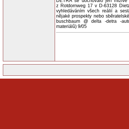
DETRA se dochovalo jen mizivé
z Rotdornweg 17 v D-63128 Diet
vyhledáváním všech reálií a sest
nějaké prospekty nebo sběratelské 
buschbaum @ delta -detra -aut
materiálů) 9/05