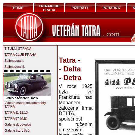
TITULNÍ STRANA
TATRA CLUB PRAHA
Tatra -
Zajímavosti I.
Zajímavosti II.
- Delta
- Detra
V roce 1925
byla ve
Frankfurtu nad
Mohanem
Videa s osobními automobily
TATRA
založena firma
TATRA 11,12,13
DELTA,
společnost
TATRA 57 (A,B)
s ručením
Galerie dvouválců
omezeným,
Galerie čtyřválců