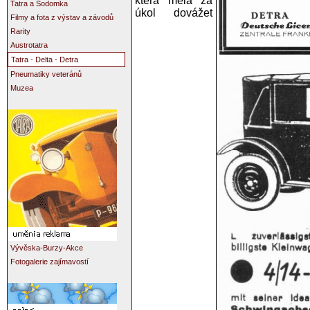
která měla za
Tatra a Sodomka
úkol dovážet
Filmy a fota z výstav a závodů
Rarity
Austrotatra
Tatra - Delta - Detra
Pneumatiky veteránů
Muzea
Vývěska-Burzy-Akce
Fotogalerie zajímavostí